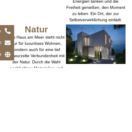
Energien tanken und die
Freiheit genießen, den Moment
zu leben. Ein Ort, der zur
Selbstverwirklichung einlädt.
Natur
n
Das Haus am Meer steht nicht
l
nur für luxuriöses Wohnen,
sondern auch für eine tief
H
verwurzelte Verbundenheit mit
der Natur. Durch die Wahl
nachhaltiger Materialien und
den respektvollen Umgang mit
der Umgebung wird ein
Lebensraum geschaffen, der
im Einklang mit der Umwelt
steht. Jede Ecke des Hauses
spiegelt diese Philosophie
wider – es ist ein Ort, an dem
man die Schönheit der Erde
hautnah erleben kann, ohne
Kompromisse bei Komfort und